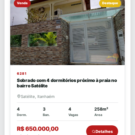
Venda
Destaque
6281
Sobrado com 4 dormitórios próximo à praia no
bairro Satélite
Satélite, Itanhaém
4
3
4
258m²
Dorm.
Ban.
Vagas
Area
R$ 650.000,00
Detalhes