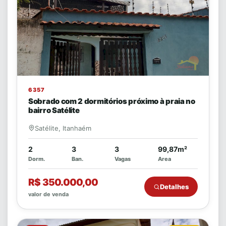
6357
Sobrado com 2 dormitórios próximo à praia no
bairro Satélite
Satélite, Itanhaém
2
3
3
99,87m²
Dorm.
Ban.
Vagas
Area
R$ 350.000,00
Detalhes
valor de venda