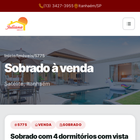
(13) 3427-3955
Itanhaém/SP
Início
/
Imóveis
/
5775
Sobrado à venda
Satélite, Itanhaém
5775
VENDA
SOBRADO
Sobrado com 4 dormitórios com vista