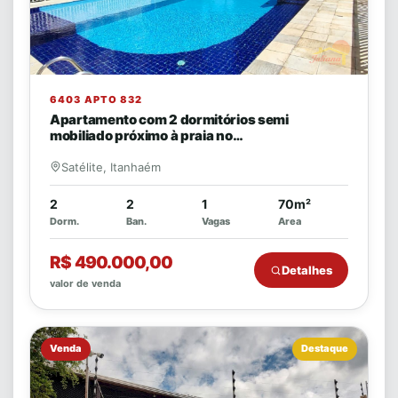
6403 APTO 832
Apartamento com 2 dormitórios semi
mobiliado próximo à praia no…
Satélite, Itanhaém
2
2
1
70m²
Dorm.
Ban.
Vagas
Area
R$ 490.000,00
Detalhes
valor de venda
Venda
Destaque