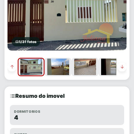
1/31 fotos
↑
↓
Resumo do imovel
DORMITORIOS
4